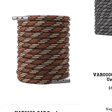
VAR0008
Un
$
Neg