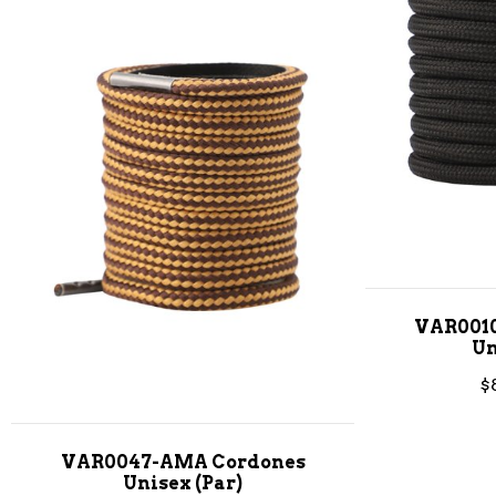
VAR001
Un
$
VAR0047-AMA Cordones
Unisex (Par)