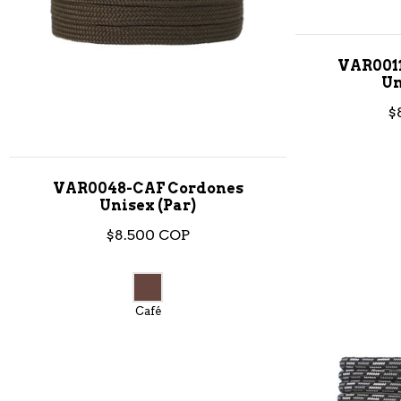
VAR001
Un
$
VAR0048-CAF Cordones
Unisex (Par)
$8.500 COP
Café