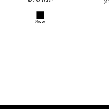
$87.430 COP
$1
Negro