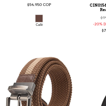
$54.950 COP
CIN015
Re
$9
20% 
Café
$7