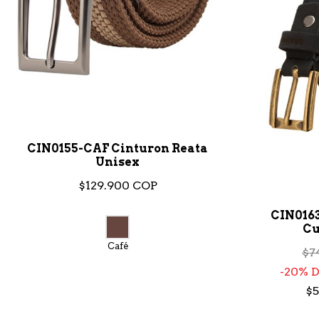
CIN0155-CAF Cinturon Reata
Unisex
$129.900 COP
CIN016
Cu
Café
$7
20% 
$5