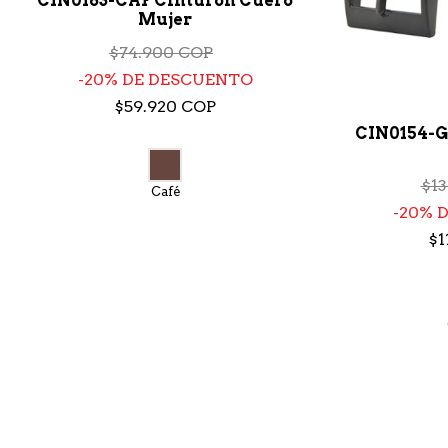
CIN0163-CAF Cinturon Cuero
Mujer
$74.900 COP
20% DE DESCUENTO
$59.920 COP
CIN0154-G
$1
Café
20% 
$1