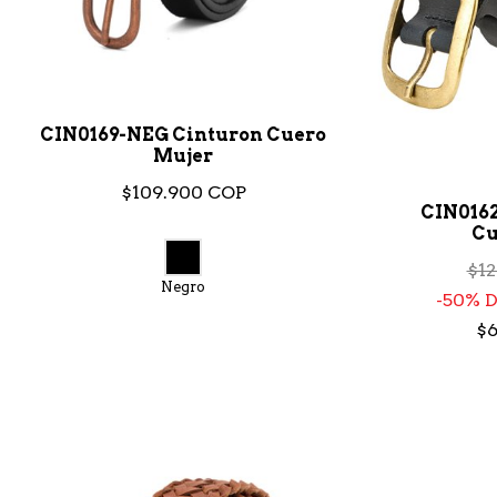
CIN0169-NEG Cinturon Cuero
Mujer
$109.900 COP
CIN016
Cu
$1
Negro
50% 
$6