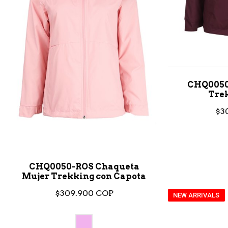
CHQ0050
Tre
$3
CHQ0050-ROS Chaqueta
Mujer Trekking con Capota
$309.900 COP
NEW ARRIVALS